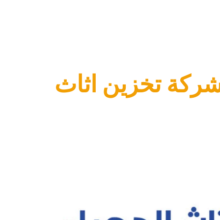
راء: 65780886 افضل شركة تخزين اثاث