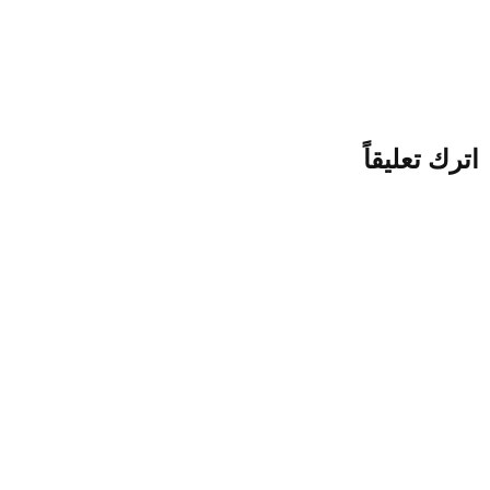
أسعار تخزين الاثاث بالكويت |
65780886
اترك تعليقاً