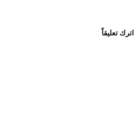
تخزين اثاث الروضة بالكويت
اترك تعليقاً