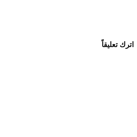
Portrait-Delivery-Man-
Waiting-Customer
اترك تعليقاً